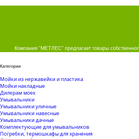
Компания "МЕТЛЕС" предлагает товары собственного
Категории
Мойки из нержавейки и пластика
Мойки накладные
Дилерам моек
Умывальники
Умывальники уличные
Умывальники навесные
Умывальники дачные
Комплектующие для умывальников
Погребки, термошкафы для хранения